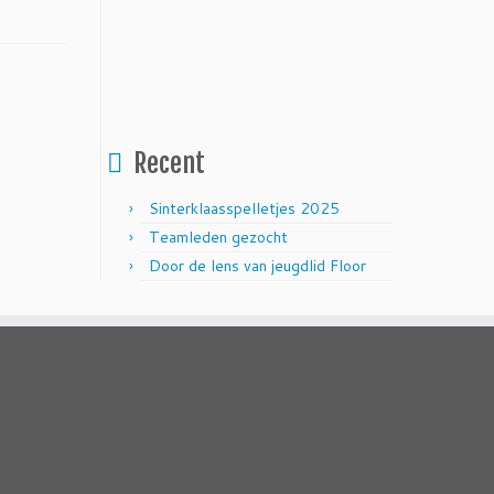
Recent
Sinterklaasspelletjes 2025
Teamleden gezocht
Door de lens van jeugdlid Floor