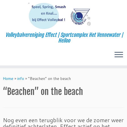
Volleybalvereniging Effect | Sportcomplex Het Vennewater |
Heiloo
Skip
to
Home
»
info
»
“Beachen” on the beach
content
“Beachen” on the beach
Nog even een terugblik voor we de zomer weer
definitief achterlaten. Effect actief op het