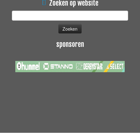
Zoeken op website
Zoeken
naar:
sponsoren